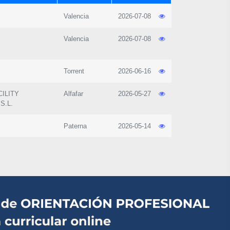
Valencia
2026-07-08
Valencia
2026-07-08
Torrent
2026-06-16
ILITY
Alfafar
2026-05-27
S.L.
Paterna
2026-05-14
1