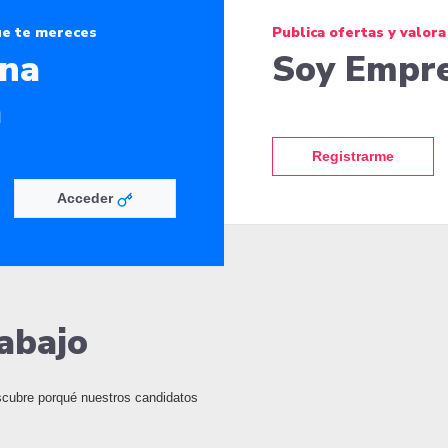
ue te mereces
Publica ofertas y valora
ona
Soy Empr
a
Registrarme
Acceder
abajo
escubre porqué nuestros candidatos