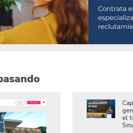
 pasando
Capi
gene
el 
Sma