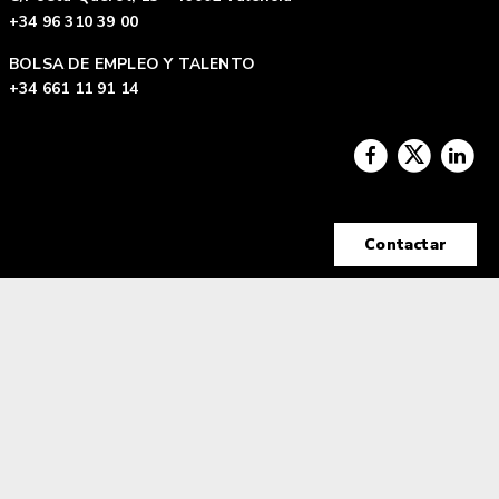
+34 96 310 39 00
BOLSA DE EMPLEO Y TALENTO
+34 661 11 91 14
Contactar
Aviso legal
|
Política de privacidad |
Política de
cookies
Tecnología Hubtrick ©
Propiedad intelectual registrada